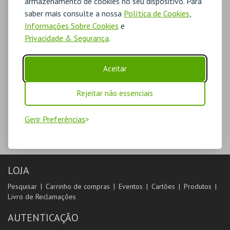
armazenamento de cookies no seu dispositivo. Para
saber mais consulte a nossa
Política de Cookies
,
Informações Sobre Cookies
e
Privacidade & Segurança
.
Aceitar
Rejeitar não essenciais
Gerir Preferências
LOJA
Pesquisar
Carrinho de compras
Eventos
Cartões
Produtos
Livro de Reclamações
AUTENTICAÇÃO