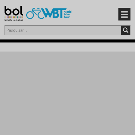
Olá,
iniciar sessão
PT
0
CARRINHO
EVENTOS
CARTÕES
PRODUTOS