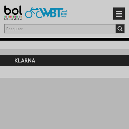
Olá,
iniciar sessão
PT
0
CARRINHO
KLARNA
EVENTOS
CARTÕES
PRODUTOS