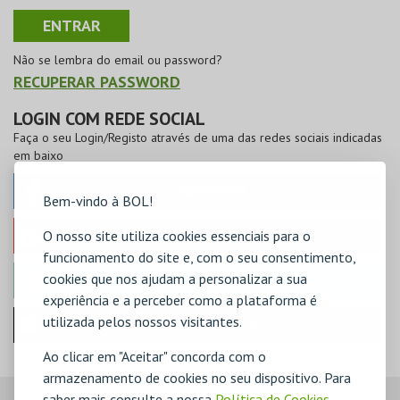
Não se lembra do email ou password?
RECUPERAR PASSWORD
LOGIN COM REDE SOCIAL
Faça o seu Login/Registo através de uma das redes sociais indicadas
em baixo
FACEBOOK
Bem-vindo à BOL!
O nosso site utiliza cookies essenciais para o
GOOGLE
funcionamento do site e, com o seu consentimento,
cookies que nos ajudam a personalizar a sua
MICROSOFT
experiência e a perceber como a plataforma é
utilizada pelos nossos visitantes.
Iniciar sessão com a Apple
Ao clicar em "Aceitar" concorda com o
armazenamento de cookies no seu dispositivo. Para
saber mais consulte a nossa
Política de Cookies
,