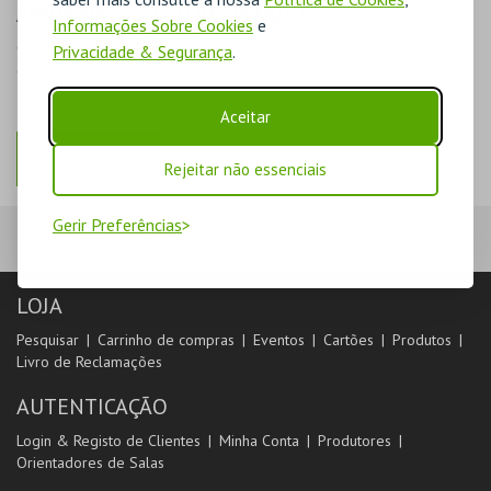
AINDA NÃO ESTOU REGISTADO
Informações Sobre Cookies
e
O registo na plataforma BOL permite-lhe acompanhar as suas
Privacidade & Segurança
.
compras na área de cliente.
Aceitar
REGISTAR
Rejeitar não essenciais
Gerir Preferências
LOJA
Pesquisar
Carrinho de compras
Eventos
Cartões
Produtos
Livro de Reclamações
AUTENTICAÇÃO
Login & Registo de Clientes
Minha Conta
Produtores
Orientadores de Salas