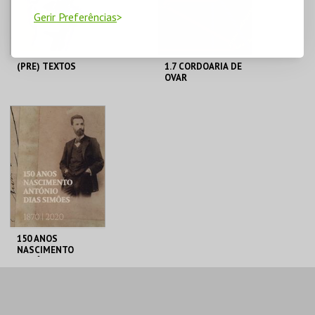
Gerir Preferências
(PRE) TEXTOS
1.7 CORDOARIA DE
OVAR
MUSEU JÚLIO DINIS
MUSEU JÚLIO DINIS
MAIS INFO
MAIS INFO
COMPRAR
COMPRAR
150 ANOS
NASCIMENTO
ANTÓNIO DIAS
MUSEU JÚLIO DINIS
SIMÕES