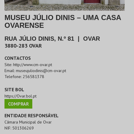
MUSEU JÚLIO DINIS – UMA CASA
OVARENSE
RUA JÚLIO DINIS, N.º 81
|
OVAR
3880-283
OVAR
CONTACTOS
Site:
http://www.cm-ovar.pt
Email:
museujuliodinis@cm-ovar.pt
Telefone:
256581378
SITE BOL
https://Ovar.bol.pt
COMPRAR
ENTIDADE RESPONSÁVEL
Câmara Municipal de Ovar
NIF:
501306269