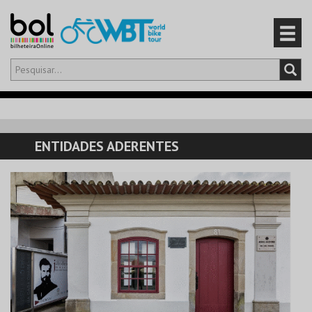
Olá,
iniciar sessão
PT
0
CARRINHO
ENTIDADES ADERENTES
EVENTOS
CARTÕES
PRODUTOS