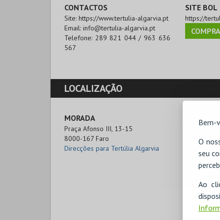
CONTACTOS
SITE BOL
Site:
https://www.tertulia-algarvia.pt
https://tertu
Email:
info@tertulia-algarvia.pt
COMPRA
Telefone:
289 821 044 / 963 636
567
LOCALIZAÇÃO
MORADA
Bem-v
Praça Afonso III, 13-15

8000-167 Faro
O noss
Direcções para Tertúlia Algarvia
seu co
perceb
Ao cl
disp
Inform