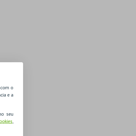
, com o
cia e a
no seu
Cookies
,