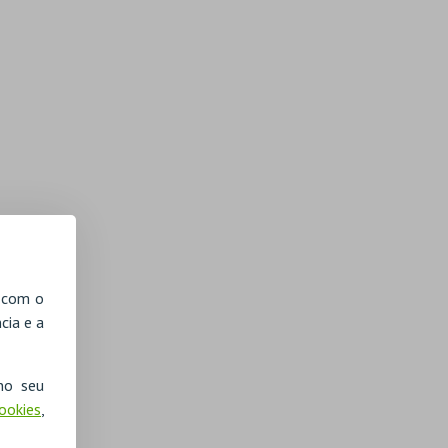
, com o
cia e a
no seu
Cookies
,