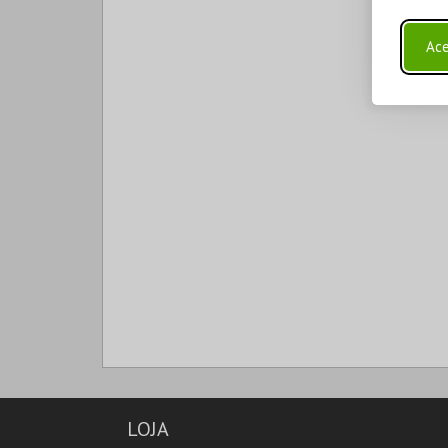
Ace
LOJA