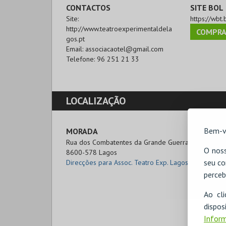
CONTACTOS
SITE BOL
Site:
https://wbt.
http://www.teatroexperimentaldela
COMPRA
gos.pt
Email:
associacaotel@gmail.com
Telefone:
96 251 21 33
LOCALIZAÇÃO
Bem-v
MORADA
Rua dos Combatentes da Grande Guerra nº 8-11

O noss
8600-578 Lagos
seu co
Direcções para Assoc. Teatro Exp. Lagos
perceb
Ao cl
disp
Inform