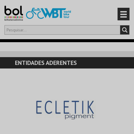
Olá,
iniciar sessão
PT
0
CARRINHO
ENTIDADES ADERENTES
EVENTOS
CARTÕES
PRODUTOS