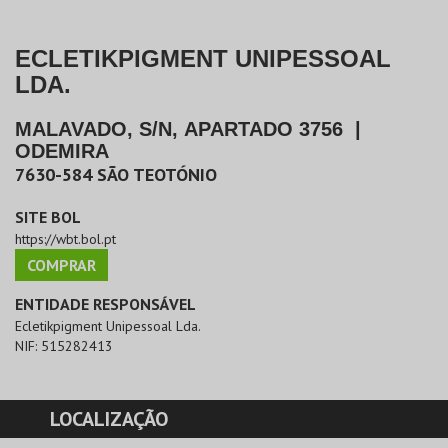
ECLETIKPIGMENT UNIPESSOAL
LDA.
MALAVADO, S/N, APARTADO 3756
|
ODEMIRA
7630-584
SÃO TEOTÓNIO
SITE BOL
https://wbt.bol.pt
COMPRAR
ENTIDADE RESPONSÁVEL
Ecletikpigment Unipessoal Lda.
NIF:
515282413
LOCALIZAÇÃO