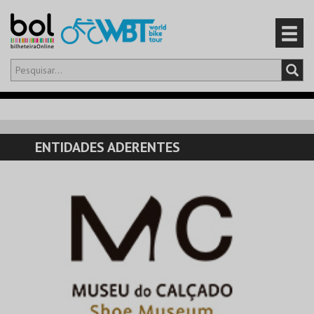
Olá,
iniciar sessão
PT
0
CARRINHO
ENTIDADES ADERENTES
EVENTOS
CARTÕES
PRODUTOS