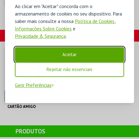
Ao clicar em "Aceitar" concorda com o
PROGRAMA
armazenamento de cookies no seu dispositivo. Para
FAMÍLIAS
saber mais consulte a nossa
Política de Cookies
,
Informações Sobre Cookies
e
MUSEU DO CALÇADO
CARTÕES
Privacidade & Segurança
.
MAIS INFO
Aceitar
COMPRAR
Rejeitar não essenciais
Gerir Preferências
CARTÃO AMIGO
C. M. S. JOÃO DA
MADEIRA
PRODUTOS
AQUISIÇÃO